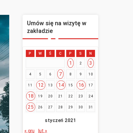
Umów się na wizytę w
zakładzie
P
W
Ś
C
P
S
N
1
3
2
7
4
5
6
8
9
10
12
14
16
11
13
15
17
18
19
20
21
22
23
24
25
26
27
28
29
30
31
styczeń 2021
« gru
lut »