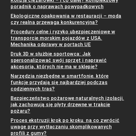
Kolizja ciężarówki – i co dalej? Kompleksowy
poradnik o naprawach powypadkowych
Ekologiczne opakowania w restauracji – moda
czy realna przewaga konkurencyjna?
Procedury celne i ryzyko ubezpieczeniowe w
transporcie morskim pojazdów z USA.
Mechanika odprawy w portach UE
Druk 3D w służbie sportowca: Jak
spersonalizować swój sprzęt i naprawić
akcesoria, których nie ma w sklepie?
Narzędzia niezbędne w smartfonie. które
funkcje przydają się najbardziej podczas
codziennych tras?
Bezpieczeństwo pożarowe naturalnych izolacji.
jak zachowują się płyty drzewne w trakcie
pożaru?
Proces ekstruzji krok po kroku. na co zwrócić
uwagę przy wytłaczaniu skomplikowanych
profili z gumy?