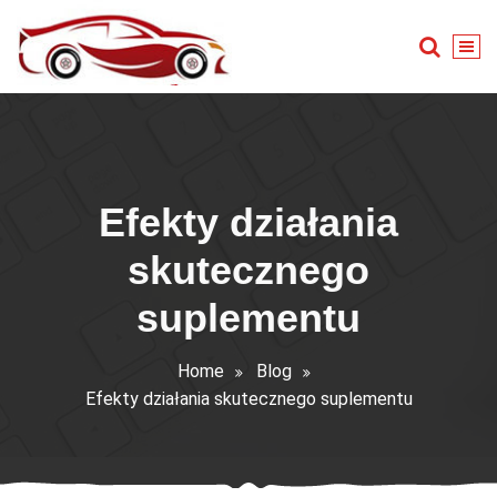
Skip
to
content
Warsztat samochodowy
Efekty działania
skutecznego
suplementu
Home
Blog
Efekty działania skutecznego suplementu