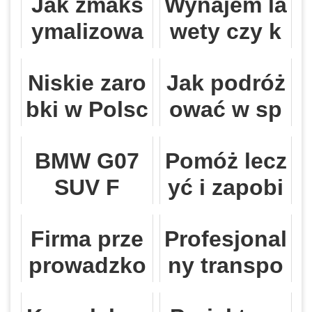
Jak zmaks
Wynajem la
ymalizowa
wety czy k
ć zyski i z
upno na st
Niskie zaro
Jak podróż
minimalizo
ałe?
bki w Polsc
ować w sp
wać stres
e
osób przyj
BMW G07
Pomóż lecz
azny dla śr
SUV F
yć i zapobi
odowiska?
egać bólo
Firma prze
Profesjonal
m pleców d
prowadzko
ny transpo
zięki tej rad
wa a usługi
rt międzyn
zie