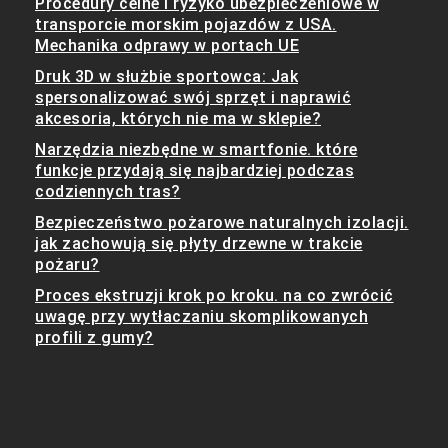
Procedury celne i ryzyko ubezpieczeniowe w
transporcie morskim pojazdów z USA.
Mechanika odprawy w portach UE
Druk 3D w służbie sportowca: Jak
spersonalizować swój sprzęt i naprawić
akcesoria, których nie ma w sklepie?
Narzędzia niezbędne w smartfonie. które
funkcje przydają się najbardziej podczas
codziennych tras?
Bezpieczeństwo pożarowe naturalnych izolacji.
jak zachowują się płyty drzewne w trakcie
pożaru?
Proces ekstruzji krok po kroku. na co zwrócić
uwagę przy wytłaczaniu skomplikowanych
profili z gumy?