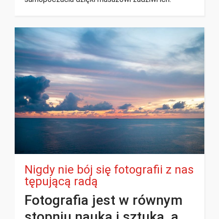
Nigdy nie bój się fotografii z nas
tępującą radą
Fotografia jest w równym
stopniu nauką i sztuką, a