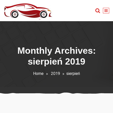
Skip
to
content
Warsztat samochodowy
Monthly Archives:
sierpień 2019
Home
2019
sierpień