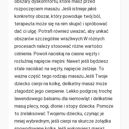
obszary dyskomfortu, które masz przed
rozpoczęciem masażu. Jeśli istnieje jakiś
konkretny obszar, który powoduje twój ból,
terapeuta może się na nim skupić i spróbować
dać ci ulgę. Potrafi również uważać, aby unikać
obszarów szczególnie wrażliwych.W różnych
procesach należy stosować różne wartości
ciśnienia. Powoli naciskaj na ciasne węzły i
rozluźniaj napięcie mięśni. Nawet jeśli będziesz
stale naciskać na węzły, napięcie zelżeje. To
ważna część tego rodzaju masażu.Jeśli Twoje
dziecko cierpi na kolkę, delikatny masaż może
złagodzić jego cierpienie. Lekko podgrzej trochę
lawendowego balsamu dla niemowląt i delikatnie
masuj plecy, nogi, dłonie i stopy dziecka. Pomoże
to zrelaksować Twojemu dziecku, czyniąc je
mniej wybrednym, jeśli cierpi na skurcze żołądka
spowodowane kolką.Jeśli wykonujesz masaż,