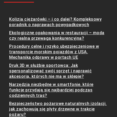
Kolizja ciężarówki – i co dalej? Kompleksowy
poradnik o naprawach powypadkowych
Ekologiczne opakowania w restauracji – moda
czy realna przewaga konkurencyjna?
Procedury celne i ryzyko ubezpieczeniowe w
transporcie morskim pojazdów z USA.
Mechanika odprawy w portach UE
Druk 3D w służbie sportowca: Jak
spersonalizować swój sprzęt i naprawić
akcesoria, których nie ma w sklepie?
Narzędzia niezbędne w smartfonie. które
funkcje przydają się najbardziej podczas
codziennych tras?
Bezpieczeństwo pożarowe naturalnych izolacji.
jak zachowują się płyty drzewne w trakcie
pożaru?