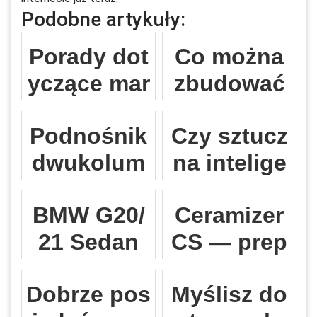
Podobne artykuły:
Porady dot
Co można
yczące mar
zbudować
ketingu mo
z płyt warst
Podnośnik
Czy sztucz
bilnego, kt
wowych?
dwukolum
na intelige
óre mogą u
nowy samo
ncja może
lepszyć ka
BMW G20/
Ceramizer
chodowy:
zastąpić co
żdy biznes
21 Sedan
CS — prep
Niezbędne
pywriterów
plan
arat regene
narzędzie d
i dziennika
Dobrze pos
Myślisz do
racyjny do
la warsztat
rzy?