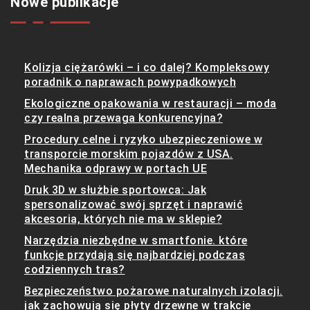
Nowe publikacje
Kolizja ciężarówki – i co dalej? Kompleksowy
poradnik o naprawach powypadkowych
Ekologiczne opakowania w restauracji – moda
czy realna przewaga konkurencyjna?
Procedury celne i ryzyko ubezpieczeniowe w
transporcie morskim pojazdów z USA.
Mechanika odprawy w portach UE
Druk 3D w służbie sportowca: Jak
spersonalizować swój sprzęt i naprawić
akcesoria, których nie ma w sklepie?
Narzędzia niezbędne w smartfonie. które
funkcje przydają się najbardziej podczas
codziennych tras?
Bezpieczeństwo pożarowe naturalnych izolacji.
jak zachowują się płyty drzewne w trakcie