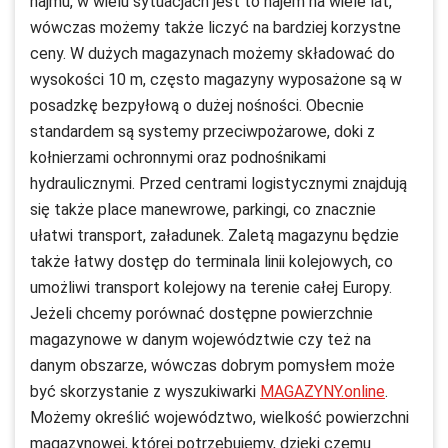
najmu, w wielu sytuacjach jest to najem na wiele lat,
wówczas możemy także liczyć na bardziej korzystne
ceny. W dużych magazynach możemy składować do
wysokości 10 m, często magazyny wyposażone są w
posadzkę bezpyłową o dużej nośności. Obecnie
standardem są systemy przeciwpożarowe, doki z
kołnierzami ochronnymi oraz podnośnikami
hydraulicznymi. Przed centrami logistycznymi znajdują
się także place manewrowe, parkingi, co znacznie
ułatwi transport, załadunek. Zaletą magazynu będzie
także łatwy dostęp do terminala linii kolejowych, co
umożliwi transport kolejowy na terenie całej Europy.
Jeżeli chcemy porównać dostępne powierzchnie
magazynowe w danym województwie czy też na
danym obszarze, wówczas dobrym pomysłem może
być skorzystanie z wyszukiwarki
MAGAZYNY.online
.
Możemy określić województwo, wielkość powierzchni
magazynowej, której potrzebujemy, dzięki czemu