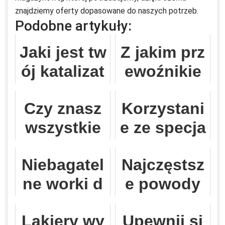
znajdziemy oferty dopasowane do naszych potrzeb.
Podobne artykuły:
Jaki jest tw
Z jakim prz
ój katalizat
ewoźnikie
or samoch
m najlepiej
Czy znasz
Korzystani
odowy?
wybrać się
wszystkie
e ze specja
do Holandi
suplement
listycznych
i?
Niebagatel
Najczęstsz
y diety dot
usług pozy
ne worki d
e powody
yczące życi
cjonowani
o odkurzac
odrzucenia
a seksualn
a
Lakiery wy
Upewnij si
zy dla każd
wniosku kr
ego?