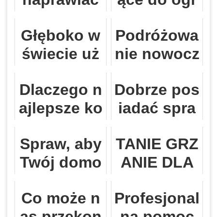
uszkodzon
odu – najp
Głęboko w
Podróżowa
ą blachark
opularniejs
świecie uż
nie nowocz
ę, zwłaszcz
ze gatunki
ywanych c
esnymi bu
a nadwozie
Dlaczego n
Dobrze pos
zęści do p
sami jest b
w samocho
ajlepsze ko
iadać spra
ojazdów ci
ardzo wyg
dzie? Czy z
mputerowe
wne zegar
ężarowych
odne
awsze mus
Spraw, aby
TANIE GRZ
programy
y, na desce
imy zadba
Twój domo
ANIE DLA
biurowe są
rozdzielcze
ć...
wy biznes
HOTELI – E
w lubelskie
j
Co może n
Profesjonal
odniósł su
LEKTRYCZ
j firmie tea
as przekon
na pomoc