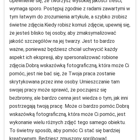
Upewnienie się, że tworzysz wysokiej jakości treści,
wymaga sporo. Postępuj zgodnie z radami zawartymi w
tym łatwym do zrozumienia artykule, a szybko zrobisz
świetne zdjęcia.Kiedy robisz komuś zdjęcie, upewnij się,
że jesteś blisko tej osoby, aby zmaksymalizować
jakość szczegółów na jej twarzy. Jest to bardzo
ważne, ponieważ będziesz chciał uchwycić każdy
aspekt ich ekspresji, aby spersonalizować robione
zdjęcia.Dobrą wskazówką fotograficzną, która może Ci
pomóc, jest nie bać się, że Twoja praca zostanie
skrytykowana przez inne osoby. Umieszczanie tam
swojej pracy może sprawić, że poczujesz się
bezbronny, ale bardzo cenna jest wiedza o tym, jak inni
postrzegają twoją pracę. Może ci bardzo pomóc.Dobrą
wskazówką fotograficzną, która może Ci pomóc, jest
wykonanie wielu różnych zdjęć tego samego obiektu.
To świetny sposób, aby pomóc Ci stać się bardziej
kreatywnym. Będziesz zmuszony spróbować