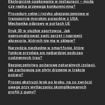
Ekologiczne opakowania w restauracji – moda
czy realna przewaga konkurencyjna?
Procedury celne i ryzyko ubezpieczeniowe w
transporcie morskim pojazdów z USA.
Mechanika odprawy w portach UE
Druk 3D w służbie sportowca: Jak
spersonalizować swój sprzęt i naprawić
akcesoria, których nie ma w sklepie?
Narzędzia niezbędne w smartfonie. które
funkcje przydają się najbardziej podczas
codziennych tras?
Bezpieczeństwo pożarowe naturalnych izolacji.
jak zachowują się płyty drzewne w trakcie
pożaru?
Proces ekstruzji krok po kroku. na co zwrócić
uwagę przy wytłaczaniu skomplikowanych
profili z gumy?