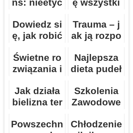
ns: nieetyc
ę wszystki
zne prakty
ego, co mo
Dowiedz si
Trauma – j
ki w projek
żesz o kom
ę, jak robić
ak ją rozpo
towaniu sk
puterach o
świetne zdj
znać i gdzi
lepów onli
sobistych
Świetne ro
Najlepsza
ęcia
e szukać p
ne
związania i
dieta pudeł
omocy?
nformacyjn
kowa
Jak działa
Szkolenia
e dla e-mail
bielizna ter
Zawodowe
marketera
moaktywna
Kierowcó
Powszechn
Chłodzenie
i kiedy ją w
w: Bezpiec