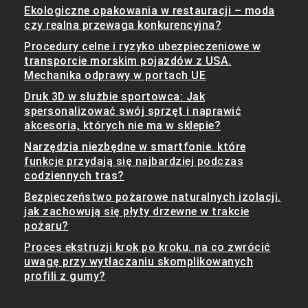
Ekologiczne opakowania w restauracji – moda
czy realna przewaga konkurencyjna?
Procedury celne i ryzyko ubezpieczeniowe w
transporcie morskim pojazdów z USA.
Mechanika odprawy w portach UE
Druk 3D w służbie sportowca: Jak
spersonalizować swój sprzęt i naprawić
akcesoria, których nie ma w sklepie?
Narzędzia niezbędne w smartfonie. które
funkcje przydają się najbardziej podczas
codziennych tras?
Bezpieczeństwo pożarowe naturalnych izolacji.
jak zachowują się płyty drzewne w trakcie
pożaru?
Proces ekstruzji krok po kroku. na co zwrócić
uwagę przy wytłaczaniu skomplikowanych
profili z gumy?